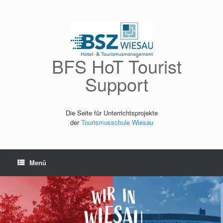
Zum
Inhalt
springen
BFS HoT Tourist
Support
Die Seite für Unterrichtsprojekte
der
Tourismusschule Wiesau
Menü